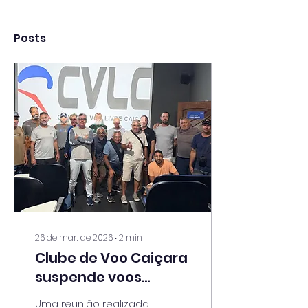
Posts
26 de mar. de 2026
∙
2
min
Clube de Voo Caiçara
suspende voos
comerciais e cria
Uma reunião realizada