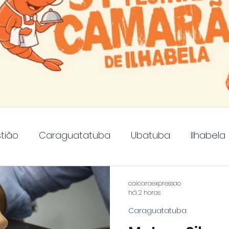
tião
Caraguatatuba
Ubatuba
Ilhabela
Guaratinguetá
caicaraexpressao
há 2 horas
Caraguatatuba