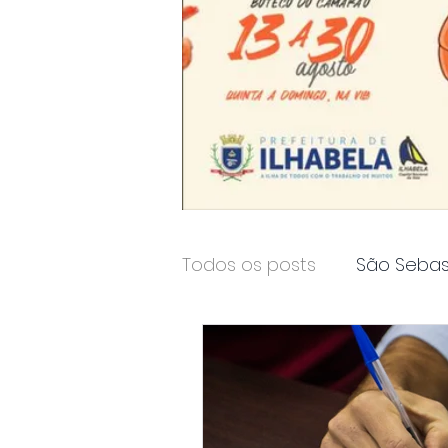
Todos os posts
São Sebas
Página2
Itanhaém