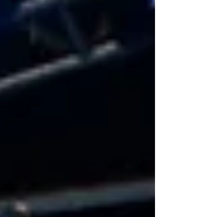
relacionadas, sem extinguir secretarias,
alterar suas atribuições legais ou criar
remuneração adicional aos gestores. A
reorganização é um desdobramento
direto d