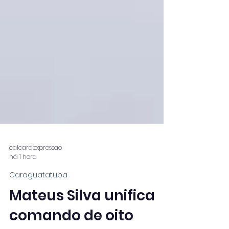
caicaraexpressao
há 1 hora
Caraguatatuba
Mateus Silva unifica