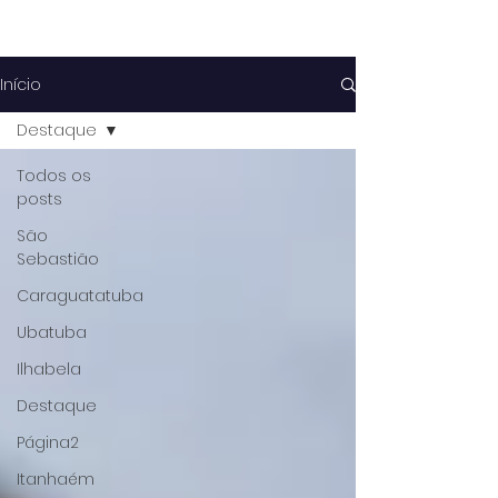
Início
Destaque
Todos os
posts
São
Sebastião
Caraguatatuba
Ubatuba
Ilhabela
Destaque
Página2
Itanhaém