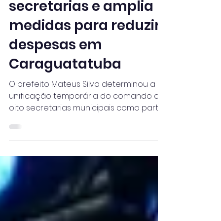
comando de oito
secretarias e amplia
medidas para reduzir
despesas em
Caraguatatuba
O prefeito Mateus Silva determinou a
unificação temporária do comando de
oito secretarias municipais como parte
das medidas adotadas para equilibrar
as contas públicas e preservar os
serviços oferecidos à população.
Publicado na terça-feira (4), o Decreto
nº 2.566/2026 concentra sob uma única
direção pastas com áreas