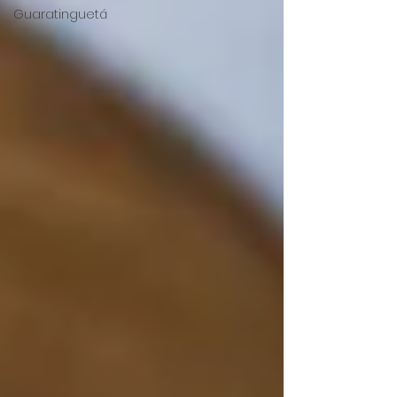
Guaratinguetá