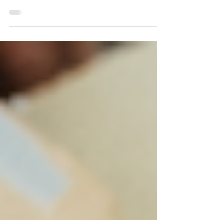
O Dia dos Pais, celebrado neste
domingo (9), deve movimentar o
comércio de Ubatuba. Pesquisa do
Sebrae-SP aponta que os
consumidores pretendem comprar, em
média, dois presentes e gastar cerca
de R$ 280 com a data. Roupas,
acessórios e produtos de cuidados
pessoais lideram as intenções de
compra. A lista inclui ainda artigos
esportivos, alimentos para almoço ou
jantar, bebidas, chocolates, eletrônicos,
produtos automotivos e livros. O preço
será o principal fator de escolha pa