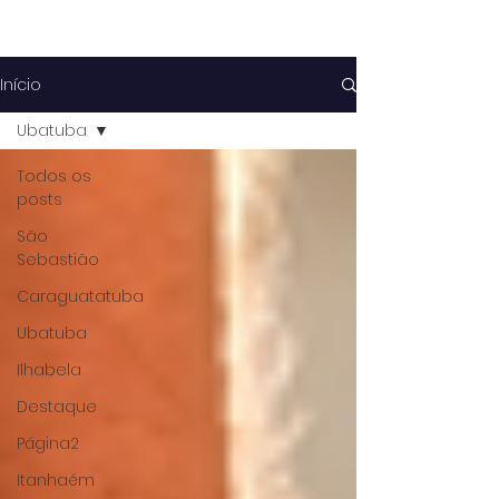
Início
Ubatuba
Todos os
posts
São
Sebastião
Caraguatatuba
Ubatuba
Ilhabela
Destaque
Página2
Itanhaém