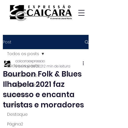
Post
Todos os posts
caicaraexpressao
Todos os posts
9 de nov. de 2021
2 min de leitura
Bourbon Folk & Blues
São Sebastião
Ilhabela 2021 faz
Caraguatatuba
sucesso e encanta
Ubatuba
turistas e moradores
Ilhabela
Destaque
Página2