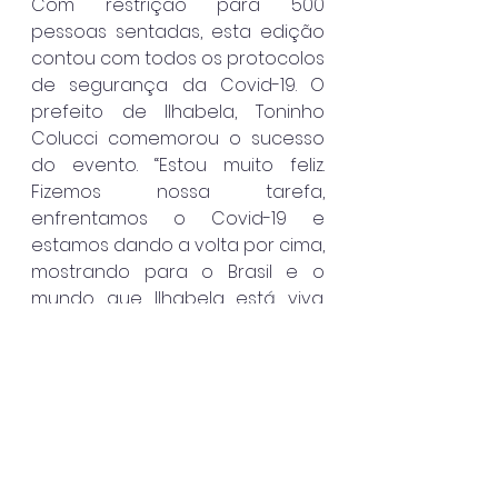
Com restrição para 500 
pessoas sentadas, esta edição 
contou com todos os protocolos 
de segurança da Covid-19. O 
prefeito de Ilhabela, Toninho 
Colucci comemorou o sucesso 
do evento. “Estou muito feliz. 
Fizemos nossa tarefa, 
enfrentamos o Covid-19 e 
estamos dando a volta por cima, 
mostrando para o Brasil e o 
mundo que Ilhabela está viva. 
Temos bons índices e isso nos 
permite ousar, como fazer, de 
forma organizada e segura, a 
retomada dos eventos na 
cidade”, destacou Colucci.
O Bourbon Folk & Blues Ilhabela 