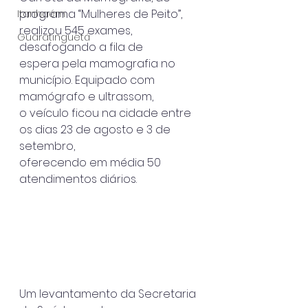
programa “Mulheres de Peito”, 
Itanhaém
realizou 545 exames, 
Guaratinguetá
desafogando a fila de
espera pela mamografia no 
município. Equipado com 
mamógrafo e ultrassom,
o veículo ficou na cidade entre 
os dias 23 de agosto e 3 de 
setembro,
oferecendo em média 50 
atendimentos diários.
Um levantamento da Secretaria 