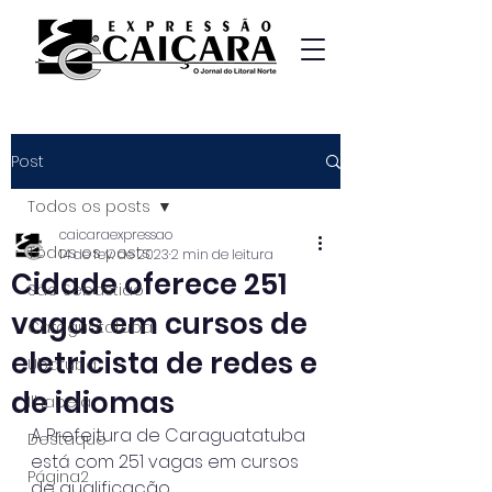
Post
Todos os posts
caicaraexpressao
Todos os posts
14 de fev. de 2023
2 min de leitura
Cidade oferece 251
São Sebastião
vagas em cursos de
Caraguatatuba
eletricista de redes e
Ubatuba
de idiomas
Ilhabela
A Prefeitura de Caraguatatuba 
Destaque
está com 251 vagas em cursos 
Página2
de qualificação