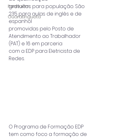
gratuitos para população. São 
Itanhaém
235 para aulas de inglês e de 
Guaratinguetá
espanhol
promovidas pelo Posto de 
Atendimento ao Trabalhador 
(PAT) e 16 em parceria
com a EDP para Eletricista de 
Redes.
O Programa de Formação EDP 
tem como foco a formação de 