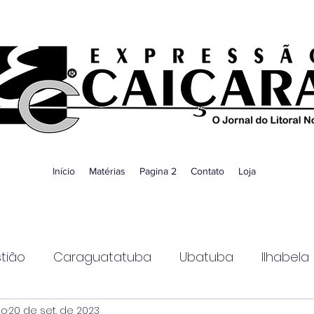
Início
Matérias
Pagina 2
Contato
Loja
tião
Caraguatatuba
Ubatuba
Ilhabela
ao
20 de set. de 2023
Guaratinguetá