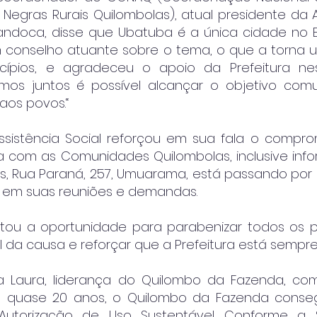
egras Rurais Quilombolas), atual presidente da 
ndoca, disse que Ubatuba é a única cidade no E
m conselho atuante sobre o tema, o que a torna u
cípios, e agradeceu o apoio da Prefeitura nest
os juntos é possível alcançar o objetivo com
aos povos.“
ssistência Social reforçou em sua fala o compr
a com as Comunidades Quilombolas, inclusive inf
, Rua Paraná, 257, Umuarama, está passando por 
 em suas reuniões e demandas.
itou a oportunidade para parabenizar todos os p
da causa e reforçar que a Prefeitura está sempre
ona Laura, liderança do Quilombo da Fazenda, com
 quase 20 anos, o Quilombo da Fazenda consegui
utorização de Uso Sustentável. Conforme a S