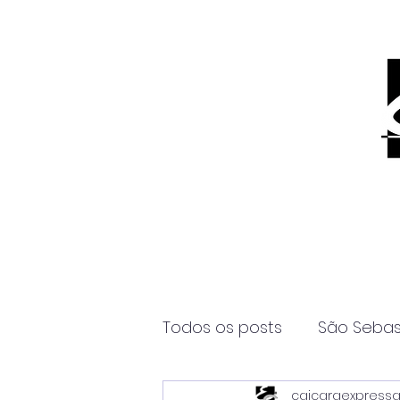
Todos os posts
São Sebas
caicaraexpress
Página2
Itanhaém