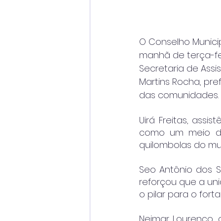
O Conselho Munici
manhã de terça-feir
Secretaria de Assi
Martins Rocha, pre
das comunidades.
Uirá Freitas, assi
como um meio de
quilombolas do mun
Seo Antônio dos S
reforçou que a un
o pilar para o for
Neimar Lourenço,