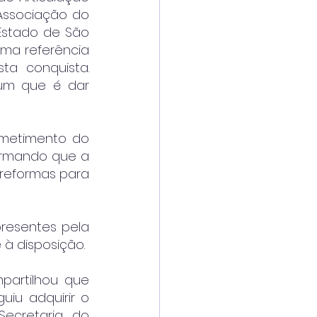
Associação do 
stado de São 
ma referência 
a conquista. 
um que é dar 
ometimento do 
ormando que a 
reformas para 
resentes pela 
 à disposição.
partilhou que 
u adquirir o 
ecretaria do 