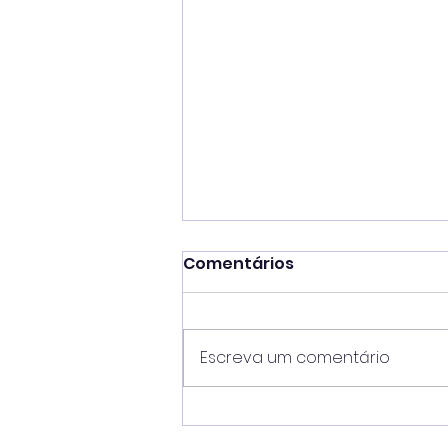
Comentários
Escreva um comentário
Mateus Silva unifica
comando de oito