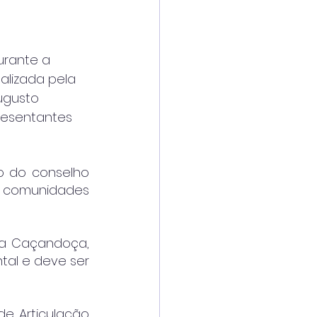
rante a 
alizada pela 
ugusto 
presentantes 
o do conselho 
comunidades 
da Caçandoça, 
al e deve ser 
 Articulação 