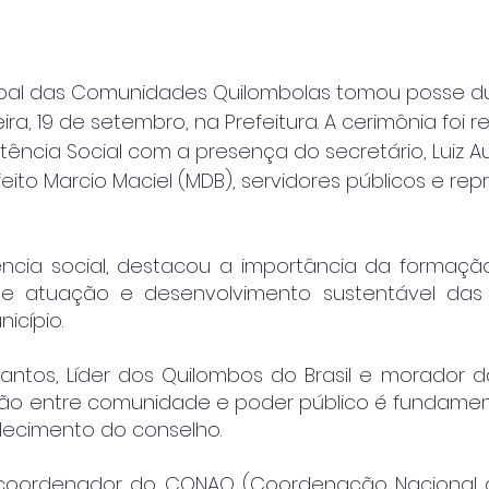
pal das Comunidades Quilombolas tomou posse du
a, 19 de setembro, na Prefeitura. A cerimônia foi re
stência Social com a presença do secretário, Luiz A
feito Marcio Maciel (MDB), servidores públicos e re
stência social, destacou a importância da formaçã
 atuação e desenvolvimento sustentável das 
icípio.
antos, Líder dos Quilombos do Brasil e morador 
ião entre comunidade e poder público é fundament
talecimento do conselho.
 coordenador do CONAQ (Coordenação Nacional de