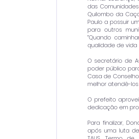
das Comunidades N
Quilombo da Caça
Paulo a possuir u
para outros muni
“Quando caminham
qualidade de vida 
O secretário de A
poder público par
Casa de Conselhos
melhor atendê-los
O prefeito aprove
dedicação em prol 
Para finalizar, D
após uma luta de
TAUS, Termo de A