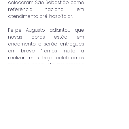
colocaram São Sebastião como 
referência nacional em 
atendimento pré-hospitalar.
Felipe Augusto adiantou que 
novas obras estão em 
andamento e serão entregues 
em breve. “Temos muito a 
realizar, mas hoje celebramos 
mais uma conquista que reforça 
o compromisso de nossa gestão 
com o desenvolvimento e o 
bem-estar da população. São 
Sebastião está no caminho 
certo, e seguimos avançando 
juntos”, concluiu.
A nova Base do SAMU e o Centro 
de Combate a Endemias já 