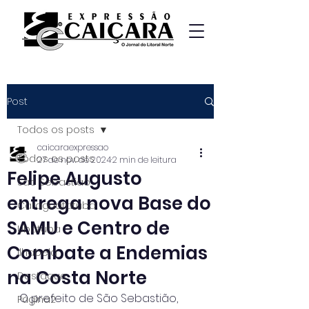
Post
Todos os posts
caicaraexpressao
Todos os posts
27 de nov. de 2024
2 min de leitura
Felipe Augusto
São Sebastião
entrega nova Base do
Caraguatatuba
SAMU e Centro de
Ubatuba
Combate a Endemias
Ilhabela
na Costa Norte
Destaque
O prefeito de São Sebastião, 
Página2