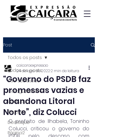
Post
Todos os posts
caicaraexpressao
Todos os posts
24 de ago. de 2022
2 min de leitura
“Governo do PSDB faz
São Sebastião
promessas vazias e
Caraguatatuba
abandona Litoral
Ubatuba
Norte”, diz Colucci
Ilhabela
O prefeito de Ilhabela, Toninho 
Destaque
Colucci, criticou o governo do 
Página2
PSDB pelo descaso com 