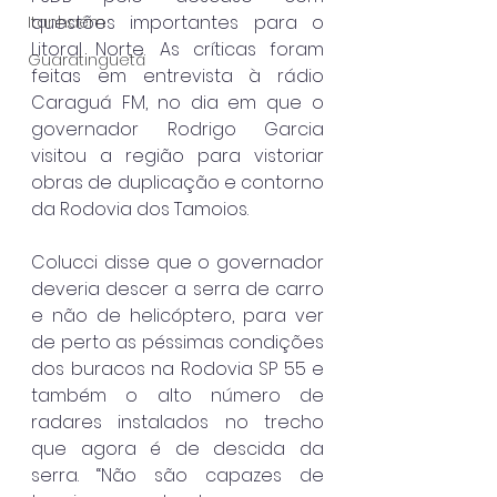
questões importantes para o 
Itanhaém
Litoral Norte. As críticas foram 
Guaratinguetá
feitas em entrevista à rádio 
Caraguá FM, no dia em que o 
governador Rodrigo Garcia 
visitou a região para vistoriar 
obras de duplicação e contorno 
da Rodovia dos Tamoios.
Colucci disse que o governador 
deveria descer a serra de carro 
e não de helicóptero, para ver 
de perto as péssimas condições 
dos buracos na Rodovia SP 55 e 
também o alto número de 
radares instalados no trecho 
que agora é de descida da 
serra. “Não são capazes de 