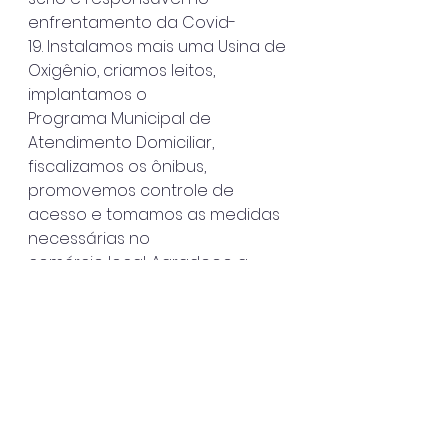
enfrentamento da Covid-
19. Instalamos mais uma Usina de 
Oxigênio, criamos leitos, 
implantamos o
Programa Municipal de 
Atendimento Domiciliar, 
fiscalizamos os ônibus,
promovemos controle de 
acesso e tomamos as medidas 
necessárias no
comércio local. Agradeço a 
todos os envolvidos, em 
especial os servidores da
Saúde que incansavelmente 
trabalham no combate a 
pandemia”, disse o
Prefeito de Ilhabela, Toninho 
Colucci.