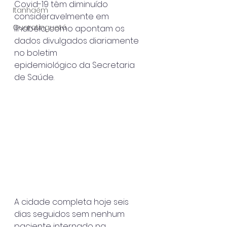
Covid-19 têm diminuído 
Itanhaém
consideravelmente em
Guaratinguetá
Ilhabela, como apontam os 
dados divulgados diariamente 
no boletim
epidemiológico da Secretaria 
de Saúde.
A cidade completa hoje seis 
dias seguidos sem nenhum 
paciente internado na