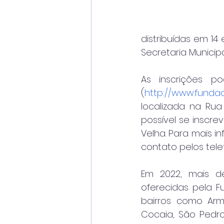
distribuídas em 1
Secretaria Municip
As inscrições p
(
http://www.fundac
localizada na Rua 
possível se inscrev
Velha. Para mais 
contato pelos telef
Em 2022, mais de 
oferecidas pela F
bairros como Arma
Cocaia, São Pedro