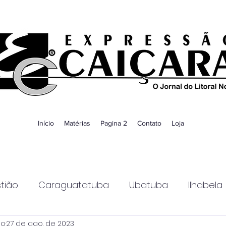
Início
Matérias
Pagina 2
Contato
Loja
tião
Caraguatatuba
Ubatuba
Ilhabela
ao
27 de ago. de 2023
Guaratinguetá