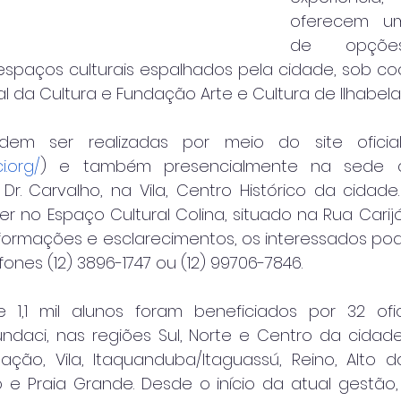
oferecem um
de opções 
4 espaços culturais espalhados pela cidade, sob c
al da Cultura e Fundação Arte e Cultura de Ilhabela
odem ser realizadas por meio do site oficia
i.org/
) e também presencialmente na sede d
Dr. Carvalho, na Vila, Centro Histórico da cidade.
er no Espaço Cultural Colina, situado na Rua Carijós
informações e esclarecimentos, os interessados po
ones (12) 3896-1747 ou (12) 99706-7846.
1,1 mil alunos foram beneficiados por 32 ofici
undaci, nas regiões Sul, Norte e Centro da cidad
ção, Vila, Itaquanduba/Itaguassú, Reino, Alto da
 e Praia Grande. Desde o início da atual gestão