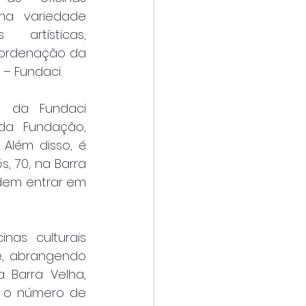
a variedade 
artísticas, 
oordenação da 
 – Fundaci.
l da Fundaci 
a Fundação, 
 Além disso, é 
, 70, na Barra 
dem entrar em 
nas culturais 
e, abrangendo 
 Barra Velha, 
, o número de 