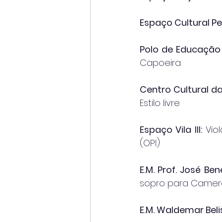
Espaço Cultural Pe
Polo de Educação I
Capoeira
Centro Cultural da 
Estilo livre
Espaço Vila III:
 Vio
(OPI)
E.M. Prof. José Be
sopro para Camer
E.M. Waldemar Beli