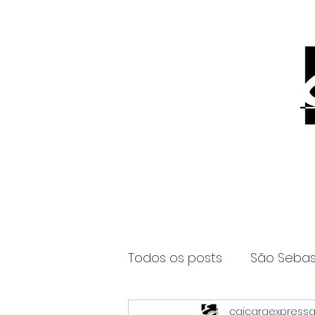
Todos os posts
São Sebas
caicaraexpress
Página2
Itanhaém