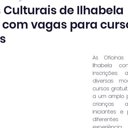
 Culturais de Ilhabela
com vagas para curs
os
As Oficinas 
Ilhabela co
inscrições 
diversas mo
cursos gratuit
a um amplo p
crianças a
iniciantes e
diferentes
experiência,