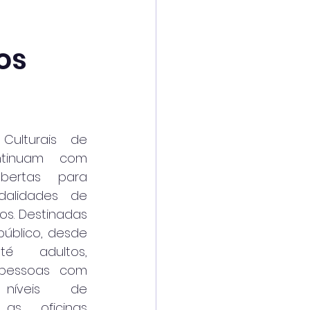
os
Culturais de 
ntinuam com 
abertas para 
dalidades de 
os. Destinadas 
úblico, desde 
té adultos, 
 pessoas com 
 níveis de 
 as oficinas 