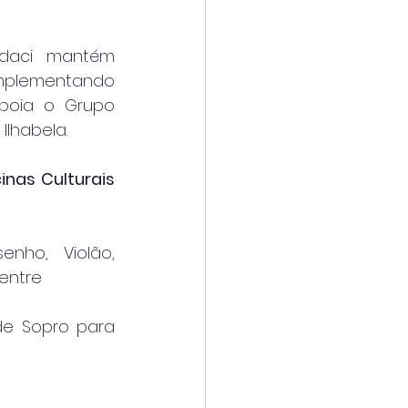
ndaci mantém 
mplementando 
poia o Grupo 
Ilhabela.
nas Culturais 
nho, Violão, 
entre
de Sopro para 