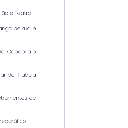
olão e Teatro
Dança de rua e 
do, Capoeira e 
r de Ilhabela 
nstrumentos de 
oreográfico