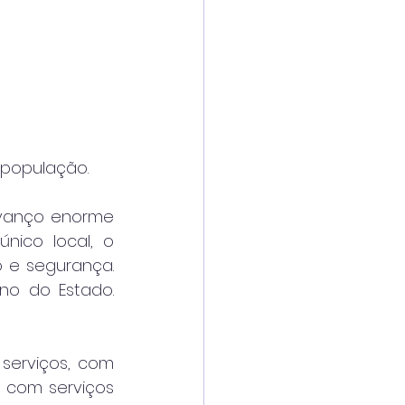
 população.
vanço enorme 
ico local, o 
 e segurança. 
o do Estado. 
erviços, com 
 com serviços 