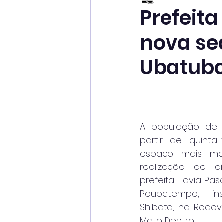
Prefeita
nova s
Ubatub
A população de 
partir de quinta
espaço mais mo
realização de di
prefeita Flavia Pa
Poupatempo, in
Shibata, na Rodov
Mato Dentro.