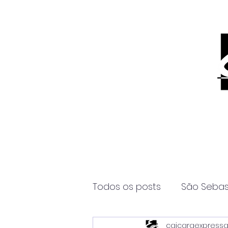
Todos os posts
São Sebas
caicaraexpress
Página2
Itanhaém