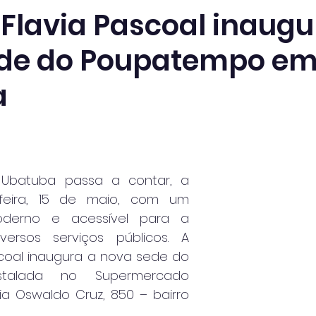
 Flavia Pascoal inaug
ede do Poupatempo e
a
Ubatuba passa a contar, a 
-feira, 15 de maio, com um 
derno e acessível para a 
versos serviços públicos. A 
scoal inaugura a nova sede do 
stalada no Supermercado 
ia Oswaldo Cruz, 850 – bairro 