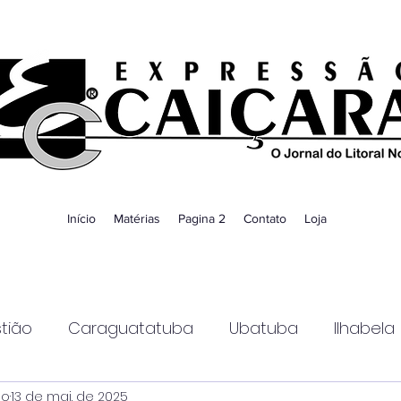
Início
Matérias
Pagina 2
Contato
Loja
tião
Caraguatatuba
Ubatuba
Ilhabela
ao
13 de mai. de 2025
Guaratinguetá