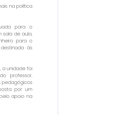
s na política 
uada para o 
sala de aula, 
nheiro para o 
destinada às 
a unidade foi 
o professor, 
os pedagógicos 
posta por um 
pelo apoio na 