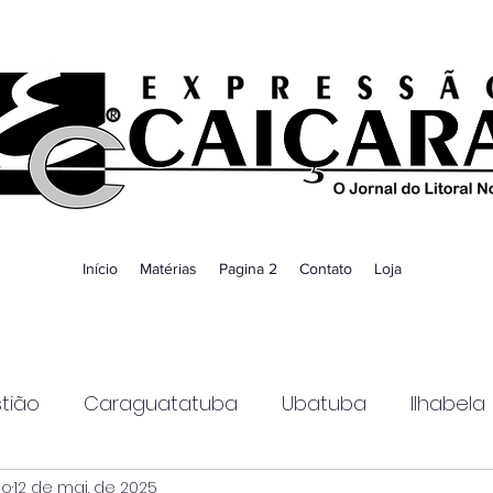
Início
Matérias
Pagina 2
Contato
Loja
tião
Caraguatatuba
Ubatuba
Ilhabela
ao
12 de mai. de 2025
Guaratinguetá