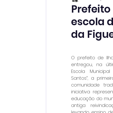
Prefeito
escola 
da Figue
O prefeito de Ilha
entregou, na últi
Escola Municipal
Santos”, a primei
comunidade tradic
iniciativa repres
educação do muni
antiga reivindic
levando ensino de