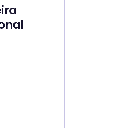
ira
onal