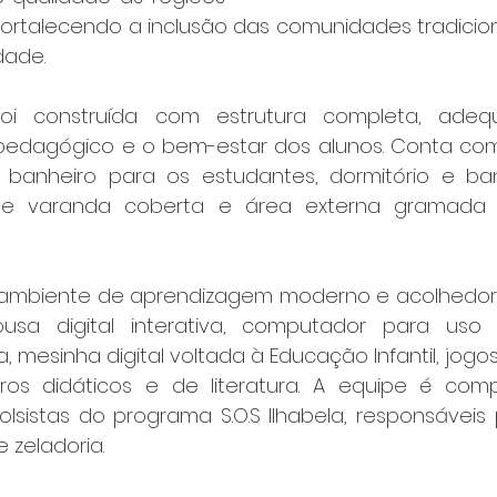
ortalecendo a inclusão das comunidades tradicionai
dade.
oi construída com estrutura completa, adeq
edagógico e o bem-estar dos alunos. Conta com 
io, banheiro para os estudantes, dormitório e ba
 de varanda coberta e área externa gramada 
ambiente de aprendizagem moderno e acolhedor, 
sa digital interativa, computador para uso d
a, mesinha digital voltada à Educação Infantil, jog
ros didáticos e de literatura. A equipe é com
olsistas do programa S.O.S Ilhabela, responsáveis 
 zeladoria.