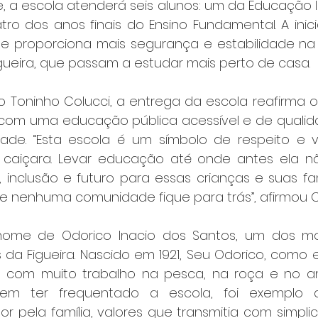
e, a escola atenderá seis alunos: um da Educação In
tro dos anos finais do Ensino Fundamental. A iniciat
e proporciona mais segurança e estabilidade na r
gueira, que passam a estudar mais perto de casa.
o Toninho Colucci, a entrega da escola reafirma 
com uma educação pública acessível e de qualid
ade. “Esta escola é um símbolo de respeito e v
al caiçara. Levar educação até onde antes ela 
, inclusão e futuro para essas crianças e suas fam
e nenhuma comunidade fique para trás”, afirmou C
nome de Odorico Inacio dos Santos, um dos mo
 da Figueira. Nascido em 1921, Seu Odorico, como e
a com muito trabalho na pesca, na roça e no an
em ter frequentado a escola, foi exemplo de
 pela família, valores que transmitia com simplici