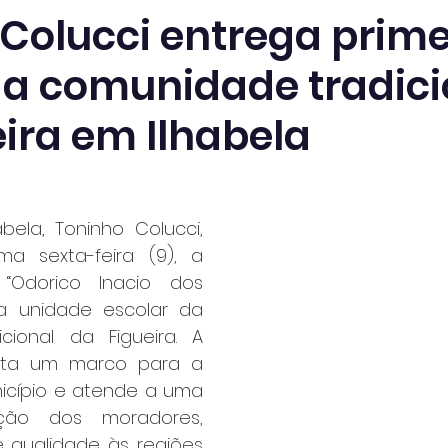
 Colucci entrega prime
da comunidade tradici
ira em Ilhabela
bela, Toninho Colucci, 
ma sexta-feira (9), a 
 “Odorico Inacio dos 
ra unidade escolar da 
ional da Figueira. A 
enta um marco para a 
cípio e atende a uma 
ação dos moradores, 
 qualidade às regiões 