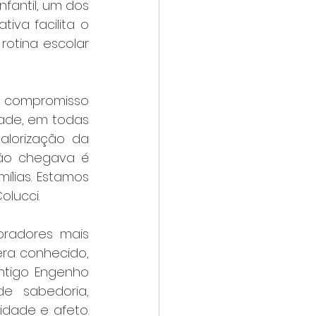
fantil, um dos 
iva facilita o 
otina escolar 
o compromisso 
ade, em todas 
alorização da 
não chegava é 
ílias. Estamos 
olucci.
radores mais 
ra conhecido, 
tigo Engenho 
 sabedoria, 
dade e afeto. 