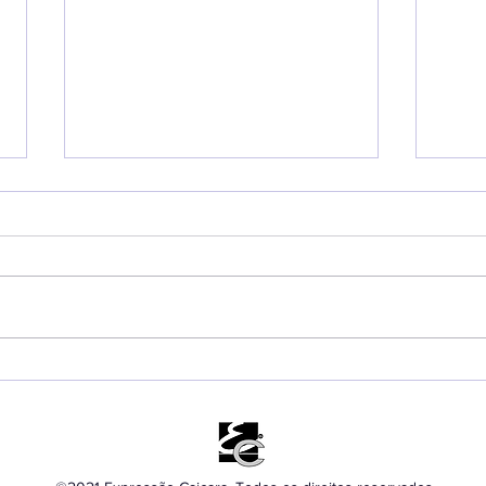
Prefeito Toninho Colucci
Tarc
destaca sucesso da 53ª
Seb
Semana Internacional
age
de Vela e impacto de R$
ofic