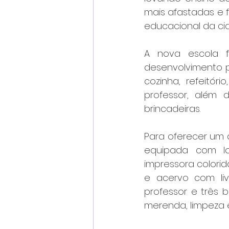
mais afastadas e f
educacional da ci
A nova escola f
desenvolvimento p
cozinha, refeitór
professor, além
brincadeiras.
Para oferecer um 
equipada com lou
impressora colorid
e acervo com liv
professor e três b
merenda, limpeza e