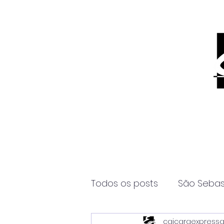
Todos os posts
São Sebas
caicaraexpress
Página2
Itanhaém