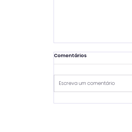
Comentários
Escreva um comentário
Mateus Silva unifica
comando de oito
secretarias e amplia
medidas para reduzir