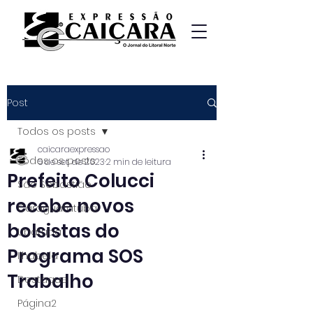
Post
Todos os posts
caicaraexpressao
Todos os posts
5 de set. de 2023
2 min de leitura
Prefeito Colucci
São Sebastião
recebe novos
Caraguatatuba
bolsistas do
Ubatuba
Programa SOS
Ilhabela
Trabalho
Destaque
Página2