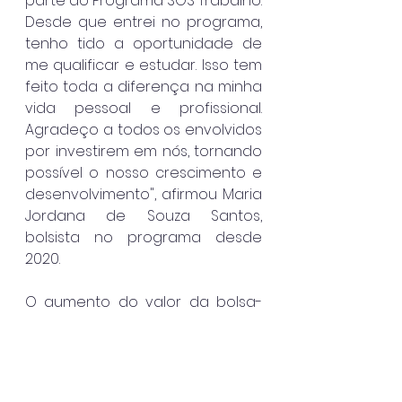
parte do Programa SOS Trabalho. 
Desde que entrei no programa, 
tenho tido a oportunidade de 
me qualificar e estudar. Isso tem 
feito toda a diferença na minha 
vida pessoal e profissional. 
Agradeço a todos os envolvidos 
por investirem em nós, tornando 
possível o nosso crescimento e 
desenvolvimento", afirmou Maria 
Jordana de Souza Santos, 
bolsista no programa desde 
2020.
O aumento do valor da bolsa-
auxílio e a ampliação das 
oportunidades de qualificação 
demonstram o apoio e o 
reconhecimento da gestão 