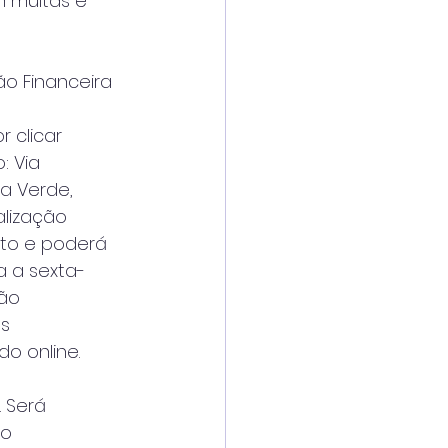
 multas e 
ão Financeira 
r clicar
: Via
ia Verde,
alização
nto e poderá
a a sexta-
ção
os
o online.
 Será
do