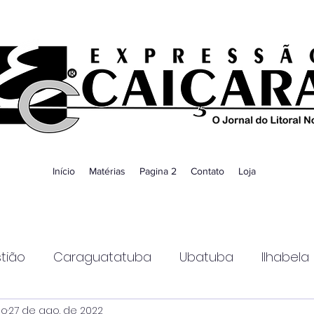
Início
Matérias
Pagina 2
Contato
Loja
tião
Caraguatatuba
Ubatuba
Ilhabela
ao
27 de ago. de 2022
Guaratinguetá