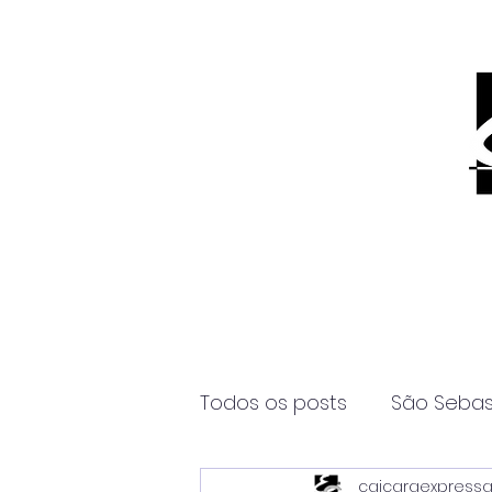
Todos os posts
São Sebas
caicaraexpress
Página2
Itanhaém