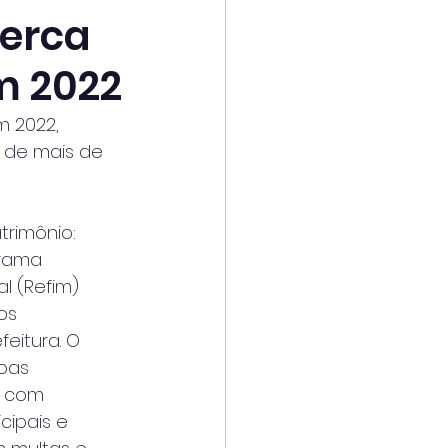
cerca
m 2022
m 2022,
 de mais de
rimônio: 
grama
l (Refim) 
os
feitura. O 
oas
o com 
cipais e