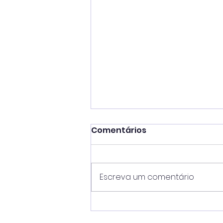
Comentários
Escreva um comentário
Gestão Toninho Colucci
coloca Ilhabela na