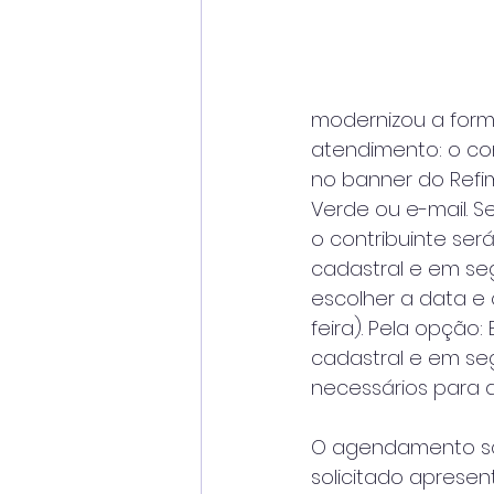
modernizou a for
atendimento: o cont
no banner do Refi
Verde ou e-mail. S
o contribuinte ser
cadastral e em se
escolher a data e
feira). Pela opção
cadastral e em se
necessários para 
O agendamento só
solicitado apres