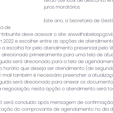
terão até 100% de desconto em
juros moratórios.
Este ano, a Secretaria de Gest
ma de
ribuinte deve acessar o site: www.ilhabela.sp.gov.b
m 2022 e escolher entre as opções de atendimento
e a escolha for pelo atendimento presencial pelo V
á direcionado primeiramente para uma tela de atu
guida será direcionado para a tela de agendame
 o horário que deseja ser atendimento (de segund
: E-mail também é necessário preencher a atualiza
guida será direcionado para anexar os document
a negociação, nesta opção o atendimento será tod
 será concluído após mensagem de confirmação.
entação do comprovante de agendamento no dia 