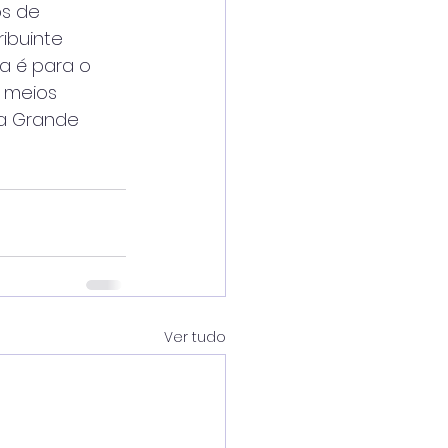
os de
ibuinte
a é para o
s meios
ia Grande
Ver tudo