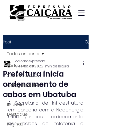
Post
Todos os posts
caicaraexpressao
Todos os posts
9 de set. de 2025
1 min de leitura
Prefeitura inicia
São Sebastião
ordenamento de
Caraguatatuba
cabos em Ubatuba
Ubatuba
A Secretaria de Infraestrutura 
Ilhabela
em parceria com a Neoenergia 
Destaque
(Elektro) iniciou o ordenamento 
dos cabos de telefonia e 
Página2