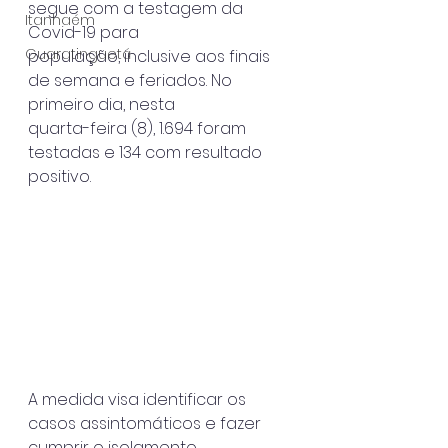
segue com a testagem da 
Itanhaém
Covid-19 para
Guaratinguetá
população, inclusive aos finais 
de semana e feriados. No 
primeiro dia, nesta
quarta-feira (8), 1.694 foram 
testadas e 134 com resultado 
positivo.
A medida visa identificar os 
casos assintomáticos e fazer 
cumprir o isolamento,