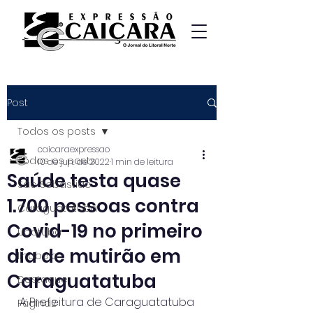
Post
Todos os posts
caicaraexpressao
Todos os posts
10 de jun. de 2022
1 min de leitura
Saúde testa quase
São Sebastião
1.700 pessoas contra
Caraguatatuba
Covid-19 no primeiro
Ubatuba
dia de mutirão em
Ilhabela
Caraguatatuba
Destaque
A Prefeitura de Caraguatatuba 
Página2