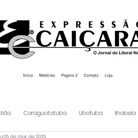
Início
Matérias
Pagina 2
Contato
Loja
tião
Caraguatatuba
Ubatuba
Ilhabela
ao
25 de mar. de 2025
Guaratinguetá