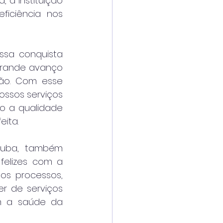
a instituição 
iciência nos 
ssa conquista 
grande avanço 
ão. Com esse 
ssos serviços 
o a qualidade 
eita.
tuba, também 
elizes com a 
os processos, 
 de serviços 
m a saúde da 