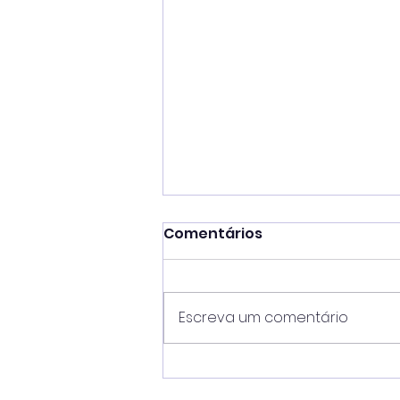
Comentários
Escreva um comentário
Dia dos Pais movimenta
comércio e abre