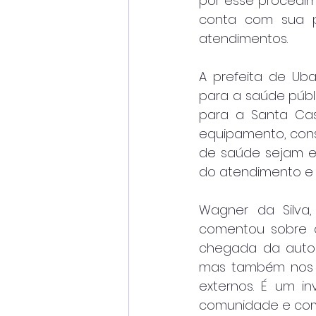
por esse procedime
conta com sua pró
atendimentos.
A prefeita de Uba
para a saúde públ
para a Santa Ca
equipamento, conse
de saúde sejam es
do atendimento e a
Wagner da Silva
comentou sobre a 
chegada da autocl
mas também nos p
externos. É um i
comunidade e com 