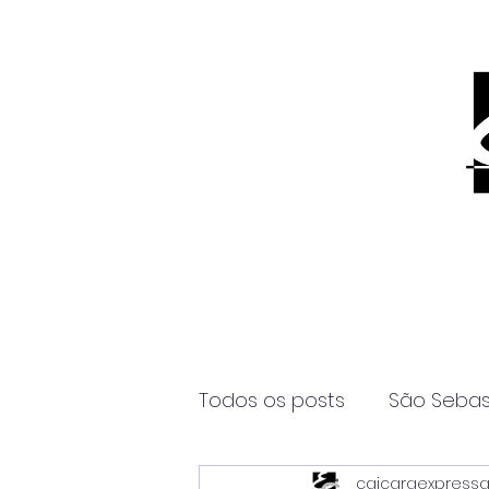
Todos os posts
São Sebas
caicaraexpress
Página2
Itanhaém