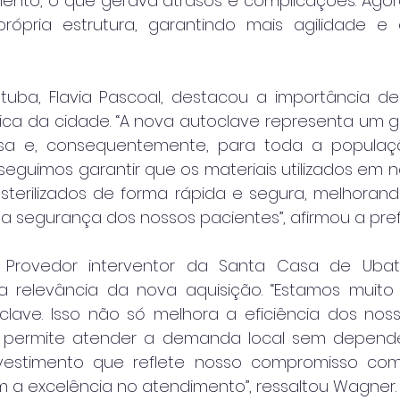
nto, o que gerava atrasos e complicações. Agora, 
pria estrutura, garantindo mais agilidade e ef
tuba, Flavia Pascoal, destacou a importância de
ica da cidade. “A nova autoclave representa um 
sa e, consequentemente, para toda a populaç
guimos garantir que os materiais utilizados em no
terilizados de forma rápida e segura, melhorand
 segurança dos nossos pacientes”, afirmou a pref
, Provedor interventor da Santa Casa de Uba
relevância da nova aquisição. “Estamos muito f
ave. Isso não só melhora a eficiência dos noss
ermite atender a demanda local sem depender
nvestimento que reflete nosso compromisso co
a excelência no atendimento”, ressaltou Wagner.