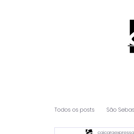
Todos os posts
São Sebas
caicaraexpress
Página2
Itanhaém