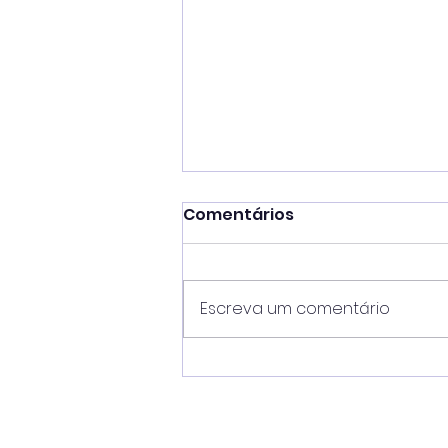
Comentários
Escreva um comentário
Gestão Toninho Colucci
coloca Ilhabela na
liderança do IDEB no