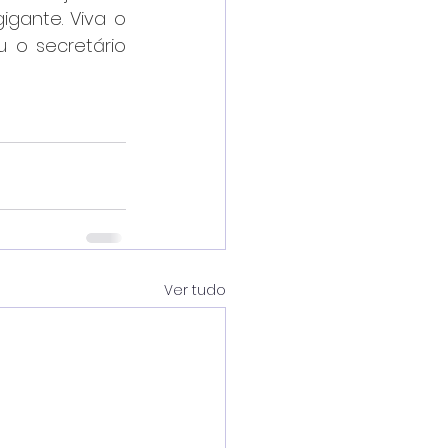
gante. Viva o 
u o secretário 
Ver tudo