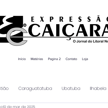
Início
Matérias
Pagina 2
Contato
Loja
tião
Caraguatatuba
Ubatuba
Ilhabela
ao
10 de mar. de 2025
Guaratinguetá