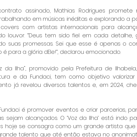
ntrato assinado, Mathias Rodrigues promete no
rabalhando em músicas inéditas e explorando a pos
 covers com artistas internacionais para alcanç
o louvor. “Deus tem sido fiel em cada detalhe,
do suas promessas. Sei que esse é apenas o co
o é para a glória dEle!”, declarou emocionado.
 da Ilha", promovido pela Prefeitura de Ilhabela
tura e da Fundaci, tem como objetivo valorizar 
vento já revelou diversos talentos e, em 2024, che
Fundaci é promover eventos e criar parcerias, pa
 sejam alcançados. O ‘Voz da Ilha’ está indo pa
as hoje se consagra como um grande artista que 
 grande talento que até então estava no anonimato