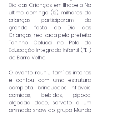
Dia das Crianças em Ilhabela. No 
último domingo (12), milhares de 
crianças participaram da 
grande festa do Dia das 
Crianças, realizada pelo prefeito 
Toninho Colucci no Polo de 
Educação Integrada Infantil (PEII) 
da Barra Velha.
O evento reuniu famílias inteiras 
e contou com uma estrutura 
completa: brinquedos infláveis, 
comidas, bebidas, pipoca, 
algodão doce, sorvete e um 
animado show do grupo Mundo 
de Kaboo, garantindo diversão e 
sorrisos de ponta a ponta.
Ilhabela