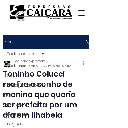
Post
Todos os posts
caicaraexpressao
Todos os posts
15 de out. de 2025
2 min de leitura
Toninho Colucci
São Sebastião
realiza o sonho de
Caraguatatuba
menina que queria
Ubatuba
ser prefeita por um
Ilhabela
dia em Ilhabela
Destaque
Página2