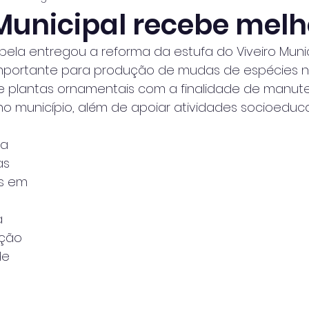
 Municipal recebe melh
habela entregou a reforma da estufa do Viveiro Muni
 importante para produção de mudas de espécies n
de plantas ornamentais com a finalidade de manu
o município, além de apoiar atividades socioeduca
a 
as 
s em 
 
ção 
de 