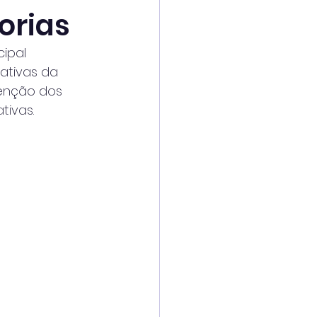
orias
cipal
ativas da
tenção dos
tivas.