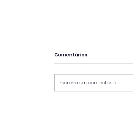
Comentários
Escreva um comentário
Gestão Toninho Colucci
coloca Ilhabela na
liderança do IDEB no
Litoral Norte