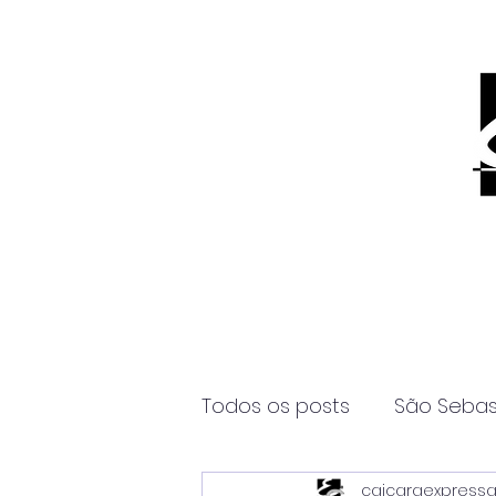
Todos os posts
São Sebas
caicaraexpress
Página2
Itanhaém