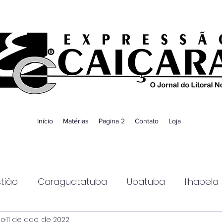
Início
Matérias
Pagina 2
Contato
Loja
tião
Caraguatatuba
Ubatuba
Ilhabela
ao
11 de ago. de 2022
Guaratinguetá