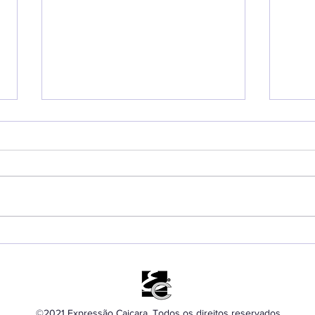
Prefeito Toninho Colucci
ECM
destaca sucesso da 53ª
rec
Semana Internacional
hom
de Vela e impacto de R$
Ilha
©2021 Expressão Caiçara. Todos os direitos reservados