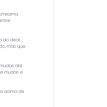
rumixama,
entre
a do deck
do, mas que
 mudas até
 de mudas e
os acima de