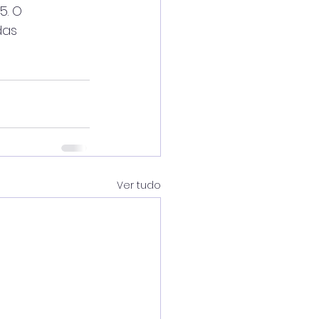
5. O
das
Ver tudo