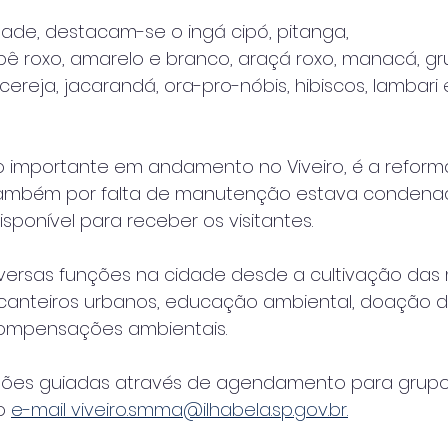
ade, destacam-se o ingá cipó, pitanga,
ipê roxo, amarelo e branco, araçá roxo, manacá, g
cereja, jacarandá, ora-pro-nóbis, hibiscos, lambari 
importante em andamento no Viveiro, é a reform
também por falta de manutenção estava condena
sponível para receber os visitantes.
diversas funções na cidade desde a cultivação das
e canteiros urbanos, educação ambiental, doação
ompensações ambientais.
ações guiadas através de agendamento para grup
o 
e-mail viveiro.smma@ilhabela.sp.gov.br.