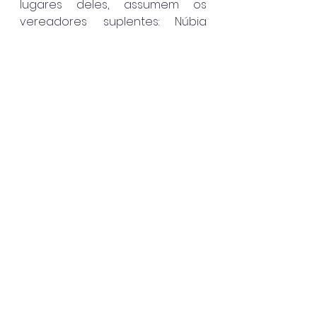
lugares deles, assumem os 
vereadores suplentes: Núbia 
(Republicanos), Nanci Zanato (PL), 
Enfermeira Nalva (PL) e Pastor Zé 
Milton (Republicanos).
Ilhabela
Ver tudo
Posts recentes