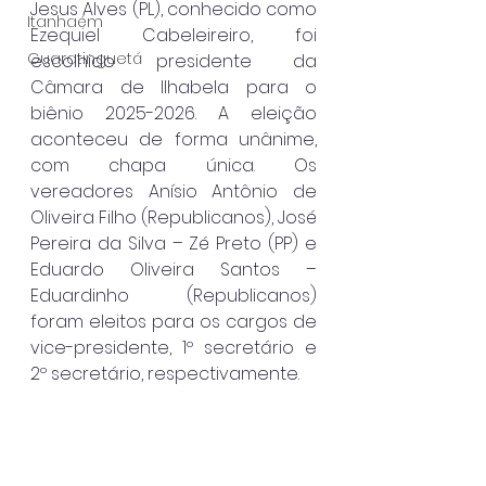
Jesus Alves (PL), conhecido como 
Itanhaém
Ezequiel Cabeleireiro, foi 
Guaratinguetá
escolhido presidente da 
Câmara de Ilhabela para o 
biênio 2025-2026. A eleição 
aconteceu de forma unânime, 
com chapa única. Os 
vereadores Anísio Antônio de 
Oliveira Filho (Republicanos), José 
Pereira da Silva – Zé Preto (PP) e 
Eduardo Oliveira Santos – 
Eduardinho (Republicanos) 
foram eleitos para os cargos de 
vice-presidente, 1º secretário e 
2º secretário, respectivamente.