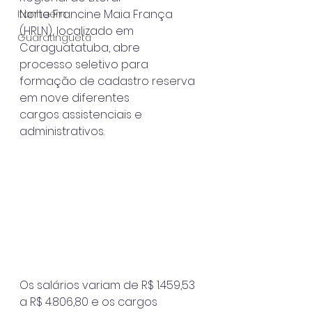
Norte Francine Maia França 
Itanhaém
(HRLN), localizado em 
Guaratinguetá
Caraguatatuba, abre
processo seletivo para 
formação de cadastro reserva 
em nove diferentes
cargos assistenciais e 
administrativos.
Os salários variam de R$ 1.459,53 
a R$ 4.806,80 e os cargos 