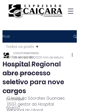
Post
Todos os posts
caicaraexpressao
Todos os posts
29 de mai. de 2023
1 min de leitura
Hospital Regional
São Sebastião
abre processo
Caraguatatuba
seletivo para nove
Ubatuba
cargos
Ilhabela
O Instituto Sócrates Guanaes 
Destaque
(ISG), gestor do Hospital 
Página2
Regional do Litoral