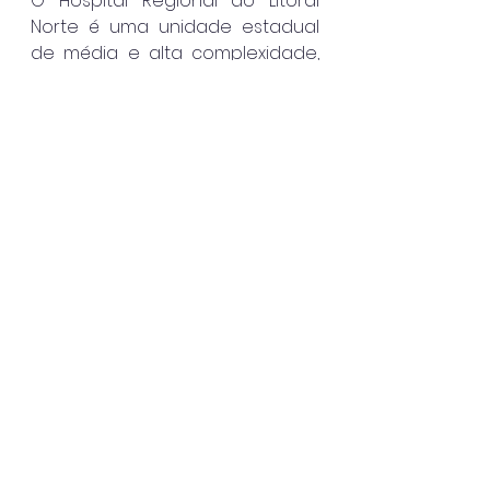
O Hospital Regional do Litoral 
Norte é uma unidade estadual 
de média e alta complexidade, 
sob gestão do Instituto Sócrates 
Guanaes (ISG), e atende 
moradores de todo o Litoral 
Norte de São Paulo.
Caraguatatuba
Ver tudo
Posts recentes