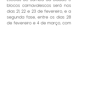
blocos carnavalescos será nos 
dias 21, 22 e 23 de fevereiro, e a 
segunda fase, entre os dias 28 
de fevereiro e 4 de março, com 
a realização dos blocos de 
embalo, marchinhas e o 
tradicional Banho da Dorotéia.
Ilhabela
Ver tudo
Posts recentes