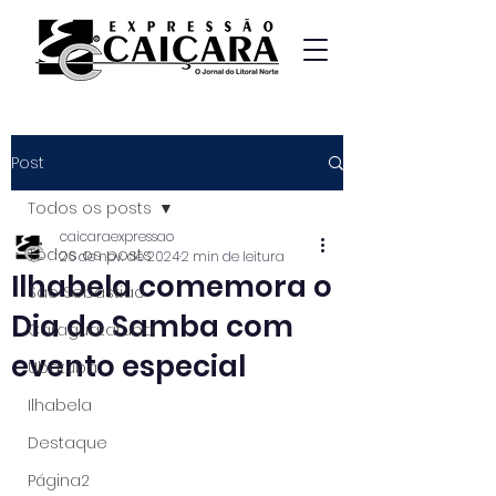
Post
Todos os posts
caicaraexpressao
Todos os posts
26 de nov. de 2024
2 min de leitura
Ilhabela comemora o
São Sebastião
Dia do Samba com
Caraguatatuba
evento especial
Ubatuba
Ilhabela
Destaque
Página2