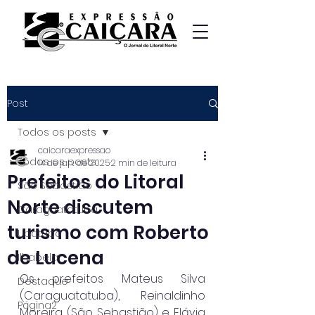
Post
Todos os posts
caicaraexpressao
Todos os posts
14 de jan. de 2025
2 min de leitura
Prefeitos do Litoral
São Sebastião
Norte discutem
Caraguatatuba
turismo com Roberto
Ubatuba
de Lucena
Ilhabela
Os prefeitos Mateus Silva 
Destaque
(Caraguatatuba), Reinaldinho 
Página2
Moreira (São Sebastião) e Flávia 