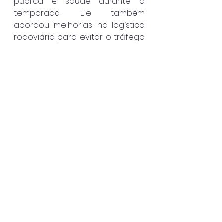
pública e saúde durante a 
temporada. Ele também 
abordou melhorias na logística 
rodoviária para evitar o tráfego 
de caminhões pelo centro da 
cidade.
Além das lideranças municipais, 
o encontro contou com a 
presença de vice-prefeitos, 
vereadores e outros secretários 
municipais do Litoral Norte, 
reforçando o compromisso 
coletivo com o fortalecimento 
do turismo na região.
Caraguatatuba