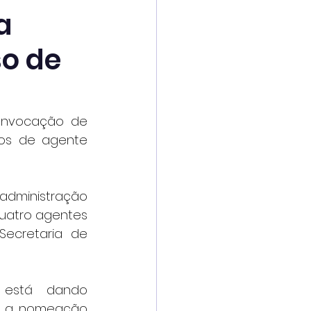
a
so de
convocação de 
os de agente 
dministração 
quatro agentes 
Secretaria de 
 está dando 
o a nomeação 