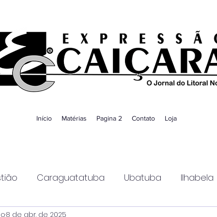
Início
Matérias
Pagina 2
Contato
Loja
tião
Caraguatatuba
Ubatuba
Ilhabela
ao
8 de abr. de 2025
Guaratinguetá