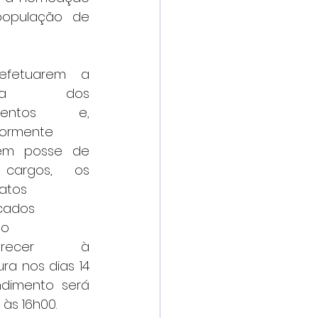
população de 
efetuarem a 
ega dos 
mentos e, 
iormente 
em posse de 
cargos, os 
atos 
ados 
o 
arecer à 
ura nos dias 14 
dimento será 
 às 16h00.