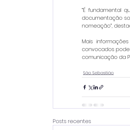
“É fundamental q
documentação soli
nomeação”, destac
Mais informaçõe
convocados podem 
comunicação da Pr
São Sebastião
Posts recentes