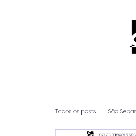
Todos os posts
São Sebas
caicaraexpress
Página2
Itanhaém