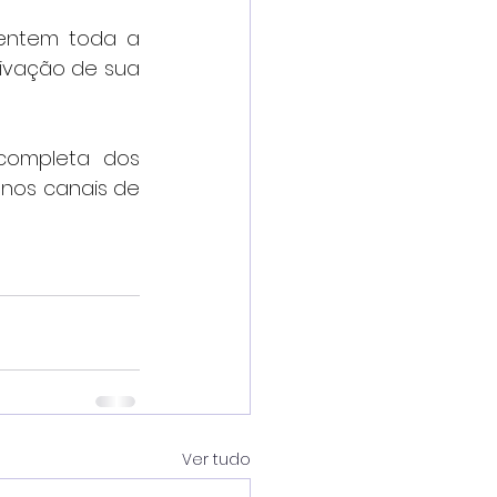
entem toda a 
ivação de sua 
completa dos 
nos canais de 
Ver tudo