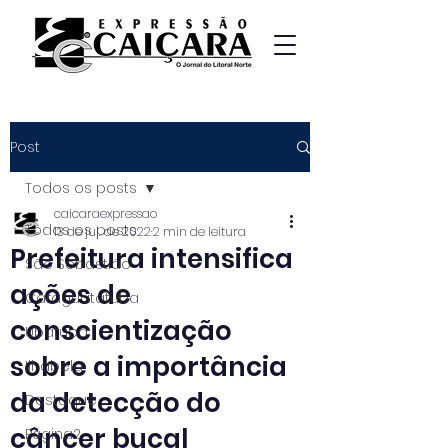
Post
Todos os posts
caicaraexpressao
Todos os posts
13 de jul. de 2022
2 min de leitura
Prefeitura intensifica
São Sebastião
ações de
Caraguatatuba
conscientização
Ubatuba
sobre a importância
Ilhabela
da detecção do
Destaque
câncer bucal
Página2