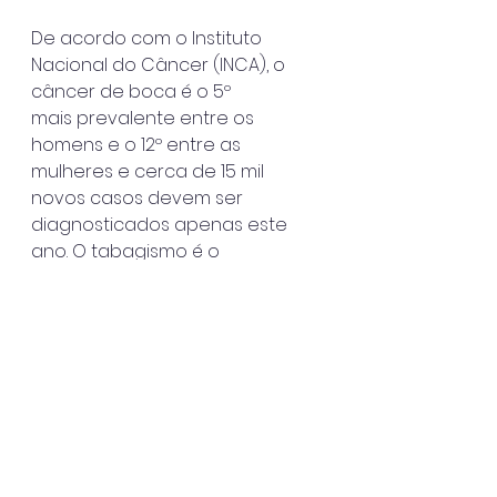
De acordo com o Instituto 
Nacional do Câncer (INCA), o 
câncer de boca é o 5º
mais prevalente entre os 
homens e o 12º entre as 
mulheres e cerca de 15 mil
novos casos devem ser 
diagnosticados apenas este 
ano. O tabagismo é o
principal fator desencadeante 
do câncer bucal, junto ao 
etilismo, algumas
infecções virais e problemas 
odontológicos, além da 
exposição excessiva ao
sol sem a devida proteção.
São Sebastião