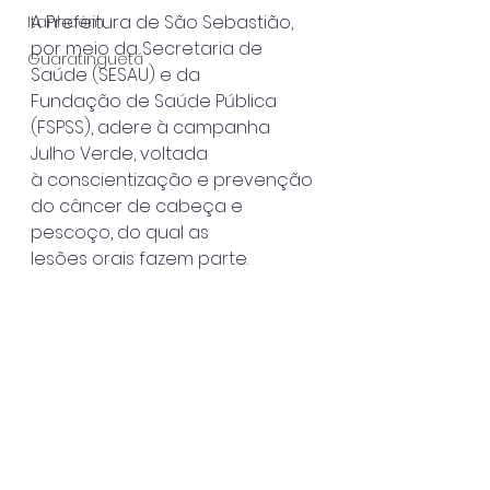
A Prefeitura de São Sebastião, 
Itanhaém
por meio da Secretaria de 
Guaratinguetá
Saúde (SESAU) e da
Fundação de Saúde Pública 
(FSPSS), adere à campanha 
Julho Verde, voltada
à conscientização e prevenção 
do câncer de cabeça e 
pescoço, do qual as
lesões orais fazem parte.