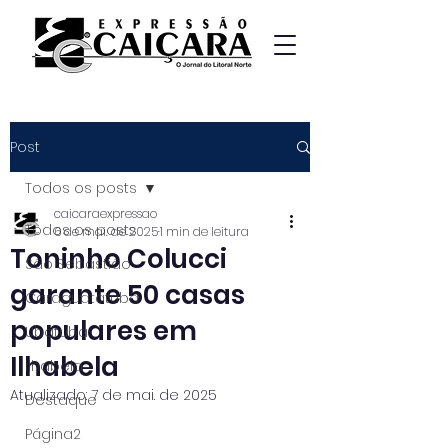
Post
Todos os posts
caicaraexpressao
Todos os posts
6 de mai. de 2025
1 min de leitura
Toninho Colucci
São Sebastião
garante 50 casas
Caraguatatuba
populares em
Ubatuba
Ilhabela
Ilhabela
Atualizado:
7 de mai. de 2025
Destaque
Página2