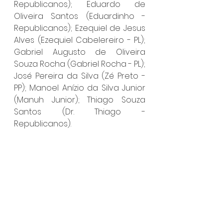
Republicanos); Eduardo de 
Oliveira Santos (Eduardinho - 
Republicanos); Ezequiel de Jesus 
Alves (Ezequiel Cabelereiro - PL); 
Gabriel Augusto de Oliveira 
Souza Rocha (Gabriel Rocha - PL); 
José Pereira da Silva (Zé Preto - 
PP); Manoel Anízio da Silva Junior 
(Manuh Junior); Thiago Souza 
Santos (Dr. Thiago - 
Republicanos).
Dos parlamentares, seis foram 
reeleitos: Leleco Augusto, 
Alessandro Abençoado, Ezequiel 
Cabelereiro, Zé Preto, Edilson da 
Ilha e Dr. Thiago.
Ilhabela