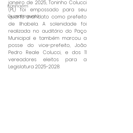
janeiro de 2025, Toninho Colucci 
Itanhaém
(PL) foi empossado para seu 
Guaratinguetá
quarto mandato como prefeito 
de Ilhabela. A solenidade foi 
realizada no auditório do Paço 
Municipal e também marcou a 
posse do vice-prefeito, João 
Pedro Reale Colucci, e dos 11 
vereadores eleitos para a 
Legislatura 2025-2028.