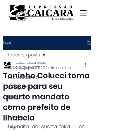
Post
Todos os posts
caicaraexpressao
Todos os posts
2 de jan. de 2025
2 min de leitura
Toninho Colucci toma
São Sebastião
posse para seu
Caraguatatuba
quarto mandato
Ubatuba
como prefeito de
Ilhabela
Ilhabela
Destaque
Na noite de quarta-feira, 1º de 
Página2