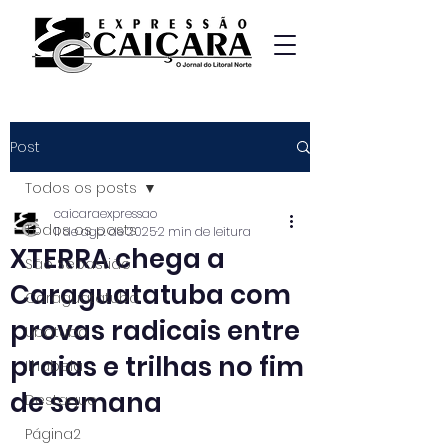
Post
Todos os posts
caicaraexpressao
Todos os posts
11 de ago. de 2025
2 min de leitura
XTERRA chega a
São Sebastião
Caraguatatuba com
Caraguatatuba
provas radicais entre
Ubatuba
praias e trilhas no fim
Ilhabela
de semana
Destaque
Página2