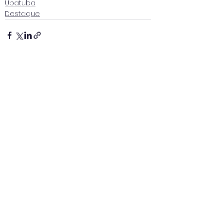
Ubatuba
Destaque
Ver tudo
Posts recentes