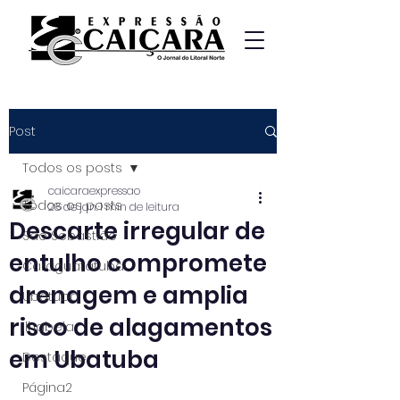
Post
Todos os posts
caicaraexpressao
Todos os posts
28 de jan.
1 min de leitura
Descarte irregular de
São Sebastião
entulho compromete
Caraguatatuba
drenagem e amplia
Ubatuba
risco de alagamentos
Ilhabela
em Ubatuba
Destaque
Página2