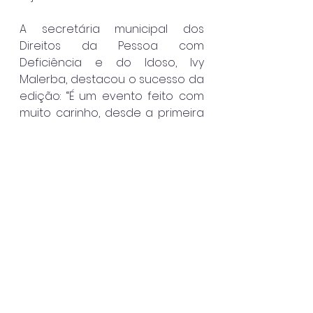
A secretária municipal dos 
Direitos da Pessoa com 
Deficiência e do Idoso, Ivy 
Malerba, destacou o sucesso da 
edição: “É um evento feito com 
muito carinho, desde a primeira 
edição. Celebramos a beleza, 
vitalidade e protagonismo das 
pessoas idosas, com apoio total 
do prefeito Mateus Silva, do 
Conselho do Idoso e das 
entidades parceiras”.
Caraguatatuba