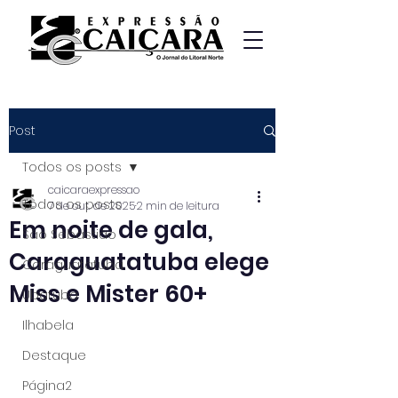
Post
Todos os posts
caicaraexpressao
Todos os posts
7 de out. de 2025
2 min de leitura
Em noite de gala,
São Sebastião
Caraguatatuba elege
Caraguatatuba
Miss e Mister 60+
Ubatuba
Ilhabela
Destaque
Página2