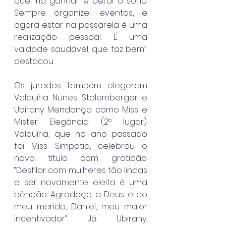
que iria ganhar e perdi o sono. 
Sempre organizei eventos, e 
agora estar na passarela é uma 
realização pessoal. É uma 
vaidade saudável, que faz bem”, 
destacou.
Os jurados também elegeram 
Valquíria Nunes Stolemberger e 
Ubirany Mendonça como Miss e 
Mister Elegância (2º lugar). 
Valquíria, que no ano passado 
foi Miss Simpatia, celebrou o 
novo título com gratidão: 
“Desfilar com mulheres tão lindas 
e ser novamente eleita é uma 
bênção. Agradeço a Deus e ao 
meu marido, Daniel, meu maior 
incentivador”. Já Ubirany, 