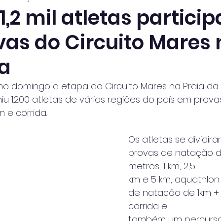
1,2 mil atletas partici
vas do Circuito Mares 
a
mo domingo a etapa do Circuito Mares na Praia da
u 1.200 atletas de várias regiões do país em prova
 e corrida.
Os atletas se dividir
provas de natação d
metros, 1 km, 2,5
km e 5 km, aquathlo
de natação de 1km +
corrida e
também um percurso 