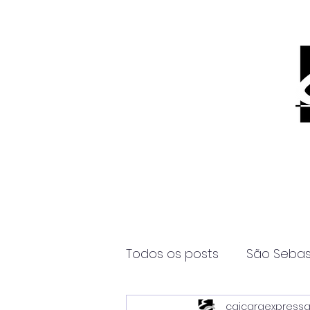
Todos os posts
São Sebas
caicaraexpress
Página2
Itanhaém