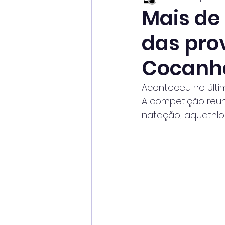
Mais de 
das pro
Cocanh
Aconteceu no últi
A competição reuni
natação, aquathlon