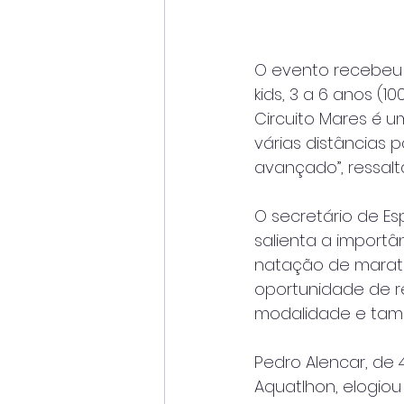
O evento recebeu 
kids, 3 a 6 anos (1
Circuito Mares é u
várias distâncias p
avançado”, ressalta
O secretário de E
salienta a import
natação de marato
oportunidade de r
modalidade e també
Pedro Alencar, de 
Aquatlhon, elogiou