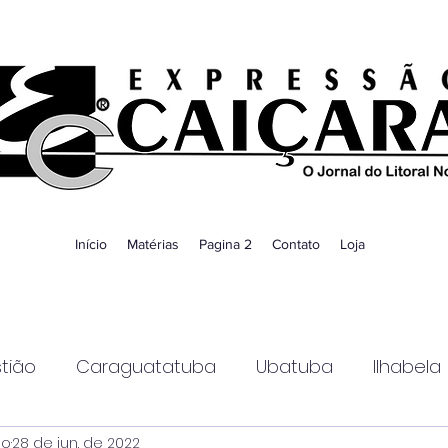
Início
Matérias
Pagina 2
Contato
Loja
tião
Caraguatatuba
Ubatuba
Ilhabela
ao
28 de jun. de 2022
Guaratinguetá