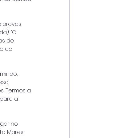
s provas
da). “O
as de
te ao
rmindo,
ossa
s. Termos a
 para a
ugar no
ito Mares