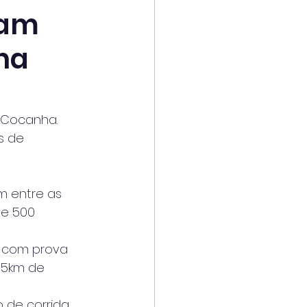
pam
na
 Cocanha.
s de
am entre as 
e 500 
n com prova 
 5km de 
de corrida 