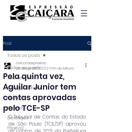
Post
Todos os posts
caicaraexpressao
Todos os posts
20 de jul. de 2023
2 min de leitura
Pela quinta vez,
São Sebastião
Aguilar Junior tem
Caraguatatuba
contas aprovadas
Ubatuba
pelo TCE-SP
Ilhabela
O Tribunal de Contas do Estado 
Destaque
de São Paulo (TCE/SP) aprovou 
Página2
as contas de 2021 da Prefeitura 