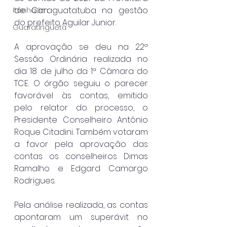
de Caraguatatuba na gestão 
Itanhaém
do prefeito Aguilar Junior.
Guaratinguetá
A aprovação se deu na 22ª 
Sessão Ordinária realizada no 
dia 18 de julho da 1ª Câmara do 
TCE. O órgão seguiu o parecer 
favorável às contas, emitido 
pelo relator do processo, o 
Presidente Conselheiro Antônio 
Roque Citadini. Também votaram 
a favor pela aprovação das 
contas os conselheiros Dimas 
Ramalho e Edgard Camargo 
Rodrigues.
Pela análise realizada, as contas 
apontaram um superávit no 