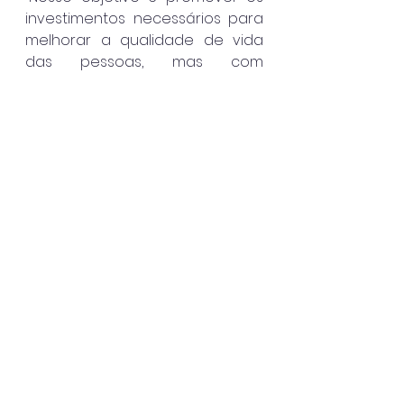
investimentos necessários para 
melhorar a qualidade de vida 
das pessoas, mas com 
transparência na aplicação dos 
recursos. Agradeço muito o 
empenho e dedicação da 
minha equipe e dos servidores 
públicos municipais, por 
entender as necessidades dos 
nossos cidadãos. Somos a 
cidade que mais cresce em 
termos populacionais e por isso 
precisamos entregar cada vez 
mais novos equipamentos”, disse 
Aguilar Junior.
Caraguatatuba