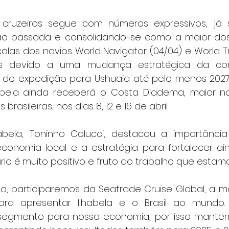
ruzeiros segue com números expressivos, já 
o passada e consolidando-se como a maior dos ú
alas dos navios World Navigator (04/04) e World Tr
s devido a uma mudança estratégica da com
os de expedição para Ushuaia até pelo menos 2027.
abela ainda receberá o Costa Diadema, maior na
rasileiras, nos dias 8, 12 e 16 de abril.
abela, Toninho Colucci, destacou a importância
economia local e a estratégia para fortalecer ai
io é muito positivo e fruto do trabalho que estamo
, participaremos da Seatrade Cruise Global, a ma
para apresentar Ilhabela e o Brasil ao mundo
 segmento para nossa economia, por isso mantem