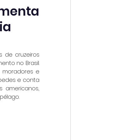
imenta
ia
 de cruzeiros 
to no Brasil. 
 moradores e 
pedes e conta 
 americanos, 
pélago.