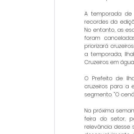
A temporada de c
recordes da ediçã
No entanto, as esc
foram cancelada
priorizará cruzeir
a temporada, Ilh
Cruzeiros em águas b
O Prefeito de Ilh
cruzeiros para a 
segmento. "O cenár
Na próxima semana
feira do setor, 
relevância desse