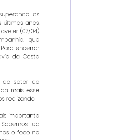
superando os 
ltimos anos. 
aveler (07/04) 
panhia, que 
Para encerrar 
vio da Costa 
 do setor de 
nda mais esse 
s realizando. 
is importante 
. Sabemos da 
os o foco no 