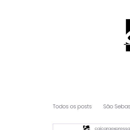
Todos os posts
São Sebas
caicaraexpress
Página2
Itanhaém