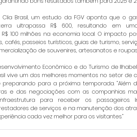
garantindo bons resultados também para 2025 e 2
Clia Brasil, um estudo da FGV aponta que o gas
erra ultrapassa R$ 600, resultando em uma
$ 100 milhões na economia local. O impacto pos
, cafés, passeios turísticos, guias de turismo, serviç
omercialização de souvenires, artesanatos e roupas
senvolvimento Econômico e do Turismo de Ilhabela, 
asil vive um dos melhores momentos no setor de cr
se preparando para a próxima temporada. "Além d
as e das negociações com as companhias marí
fraestrutura para receber os passageiros. I
restadores de serviços e na manutenção dos atrativ
eriência cada vez melhor para os visitantes."