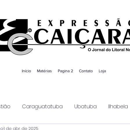
Início
Matérias
Pagina 2
Contato
Loja
tião
Caraguatatuba
Ubatuba
Ilhabela
ao
1 de abr. de 2025
Guaratinguetá