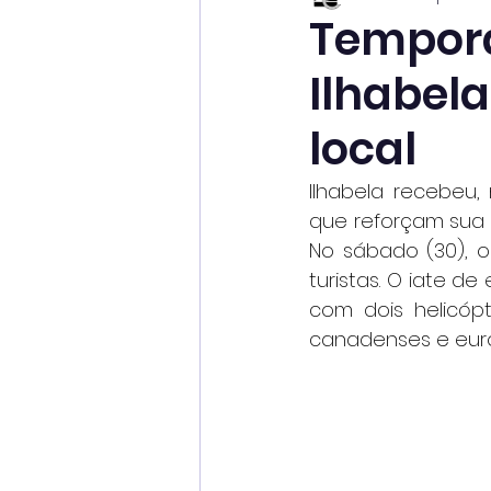
Tempora
Ilhabel
local
Ilhabela recebeu,
que reforçam sua 
No sábado (30), 
turistas. O iate 
com dois helicópt
canadenses e eur