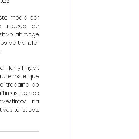
026.
to médio por 
 injeção de 
itivo abrange 
os de transfer 
.
Harry Finger, 
uzeiros e que 
o trabalho de 
timas, temos 
nvestimos na 
os turísticos, 