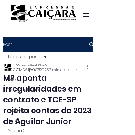
Post
Todos os posts
caicaraexpressao
Todos os posts
27 de dez. de 2025
3 min de leitura
MP aponta
São Sebastião
irregularidades em
Caraguatatuba
contrato e TCE-SP
Ubatuba
rejeita contas de 2023
Ilhabela
de Aguilar Junior
Destaque
Página2